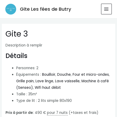
Aller
Gite Les fées de Butry
au
MAI
contenu
MEN
Gite 3
Description à remplir
Détails
Personnes:
2
Équipements :
Bouilloir
,
Douche
,
Four et micro-ondes
,
Grille pain
,
Lave linge
,
Lave vaisselle
,
Machine à café
(Senseo)
,
Wifi haut débit
Taille :
35m²
Type de lit :
2 lits simple 80x190
Prix à partir de:
490
€
pour 7 nuits
(+taxes et frais)