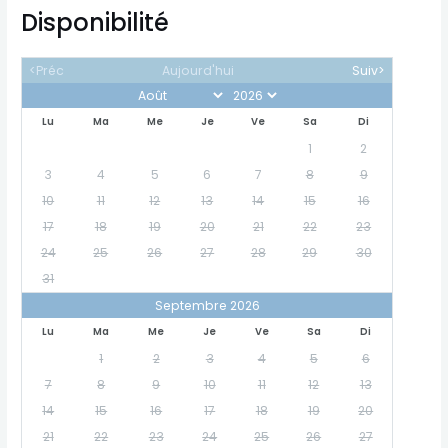
Disponibilité
<Préc
Aujourd'hui
Suiv>
Lu
Ma
Me
Je
Ve
Sa
Di
1
2
3
4
5
6
7
8
9
10
11
12
13
14
15
16
17
18
19
20
21
22
23
24
25
26
27
28
29
30
31
Septembre 2026
Lu
Ma
Me
Je
Ve
Sa
Di
1
2
3
4
5
6
7
8
9
10
11
12
13
14
15
16
17
18
19
20
21
22
23
24
25
26
27