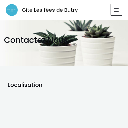
Aller
Gite Les fées de Butry
au
MAI
contenu
MEN
Contactez Nous
Localisation